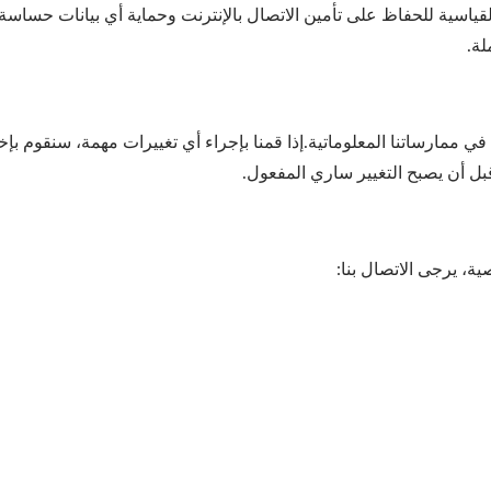
 نستخدم تقنية الأمان القياسية SSL أو تقنية HTTPS القياسية للحفاظ على تأمين الاتصال بالإنترنت 
لة.
مارساتنا المعلوماتية.إذا قمنا بإجراء أي تغييرات مهمة، سنقوم بإخطار
ل أن يصبح التغيير ساري المفعول.
ة، يرجى الاتصال بنا: