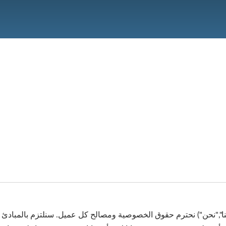
TON KEY INDUSTRIAL CO., L","نحن","لنا","نحن") نحترم حقوق الخصوصية ومصالح كل عميل. س