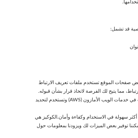
خدامها.
صية قد تشمل:
وان
عض صفحات الموقع تستخدم ملفات تعريف الارتباط
ط، مما يتيح لك الفرصة لاتخاذ قرار بشأن قبوله.
نحن نستخدم معرّف التتبع (ملفات تعريف الارتباط) لجمع وتخزين المعلومات عند زيارتك لموقعنا على الويب؛تتم حفظ المعلومات في خدمات الويب الأمازون (AWS) وتستخدم لتحديد
أكثر سهولة في الاستخدام وكفاءة وأمان.الكوكيز هي
ننا توفير بعض الميزات لك ويزودنا بمعلومات حول