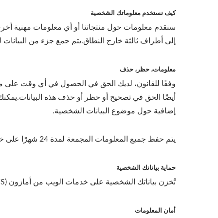
كيف نستخدم معلوماتك الشخصية
سنقدم معلومات حول منتجاتنا أو أي معلومات مهنية أخرى 
إلى أطراف ثالثة خارج النطاق.يتم جمع جزء من البيانات 
معلومات، حظر، حذف
وفقًا للقانون، لديك الحق في الحصول في أي وقت على مع
إضافية حول موضوع البيانات الشخصية.
يتم حفظ جميع المعلومات المجمعة لمدة 24 شهرًا على خدمات الويب الأمازون (AWS) ويتم حذفها بانتظام كل شهر.
حماية بياناتك الشخصية
تُخزن بياناتك الشخصية على خدمات الويب من أمازون (AWS).أمازون ويب سيرفيس تعلن عضويتها في CISPE وامتثالها لأول قانون للسلوك في حماية البيانات في السحابة.
أمان المعلومات