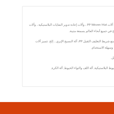
موجودة في تايوان منذ عام 1987 ، TON KEY INDUSTRIAL CO., LTD. كانت شركة تصنيع آلات معالجة البلاستيك. تشمل آلات المعالجة الرئيسية لديهم ، بما في ذلك آلات PP Woven Mat ، وآلات إعادة تدوير النفايات البلاستيكية ، وآلات
تعد TON KEY INDUSTRIAL CO., LTD. شركة متخصصة في تصنيع وتصدير آلات معالجة البلاستيك. المنتج الرئيسي: آلة إعادة تدوير البلاستيك، آلة صنع حبل PP، آلة صنع شريط التغليف الثقيل PP، آلة النسيج الإبري... إلخ. تتميز آلات
يوط البلاستيكية
,
آلة اللف والتواء الخيوط
,
آلة الكرة
,