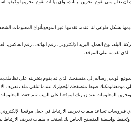
ن تعلم متى نقوم بتخزين بياناتك، وأي بيانات نقوم بتخزينها وكيفية است
ديمها بشكل طوعي لنا عندما تقدمها عبر الموقع.أنواع المعلومات الشخ
 البلد، نوع العمل، البريد الإلكتروني، رقم الهاتف، رقم الفاكس، العن
لذي تقدمه على الموقع.
موقع الويب إرساله إلى متصفحك الذي قد يقوم بتخزينه على نظامك.ب
 موقعنا.يمكنك ضبط متصفحك ليُخطِرك عندما تتلقى ملف تعريف الارتبا
 أي فيروسات.تساعد ملفات تعريف الارتباط في جعل موقعنا الإلكتروني 
وتُحفظ بواسطة المتصفح الخاص بك.استخدام ملفات تعريف الارتباط يمك