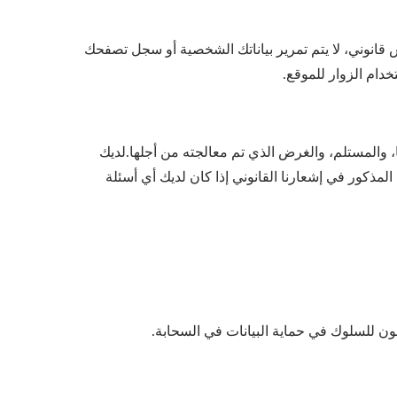
 قانوني، لا يتم تمرير بياناتك الشخصية أو سجل تصفحك
دام الزوار للموقع.
 والمستلم، والغرض الذي تم معالجته من أجلها.لديك
عنا (gene@tonkey.com.tw) في أي وقت باستخدام العنوان المذكور في إشعارنا القانوني إذا كان لديك أي أسئلة