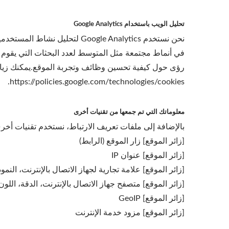
تحليل الويب باستخدام Google Analytics
في أنماط مجتمعة مثل المتوسط ​​لعدد البحثات التي يقوم 
رؤى حول كيفية تحسين وظائف وتجربة الموقع.يمكنك زيارة سياسة الخصوصية لـ tics
https://policies.google.com/technologies/cookies.
معلوماتك التي تم جمعها من تقنيات أخرى
بالإضافة إلى ملفات تعريف الارتباط، نستخدم تقنيات أخر
[زائر الموقع] زار الموقع (الرابط)
[زائر الموقع] عنوان IP
[زائر الموقع] علامة تجارية لجهاز الاتصال بالإنترنت، النم
[زائر الموقع] متصفح جهاز الاتصال بالإنترنت، الدقة، اللون
[زائر الموقع] GeoIP
[زائر الموقع] مزود خدمة الإنترنت