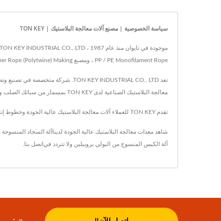
سياسة الخصوصية | مصنع آلات معالجة البلاستيك | TON KEY
PP / PE Monofilament Rope ، ومصنع PP Fiber Rope (Polytwine) Making ، وآلات PP Woven Sack ، ومعدات صنع PE Tarpaulin وآلات حماية المروحة ، والتي تباع في جميع أنحاء العالم بسمعة متينة.
معالجة البلاستيك الصناعية لدى TON KEY بمسمار من سبائك الصلب وقالب T-Die للكفاءة والمتانة طويلة الأمد. كما أنها خفيفة الوزن ومقاومة للماء وذات قوة عالية وسهلة الاستخدام.
تقدم TON KEY للعملاء آلات معالجة البلاستيك عالية الجودة وخطوط إنتاج، مع التكنولوجيا المتقدمة وخبرة تمتد لمدة 30 عامًا، تضمن TON KEY تلبية مطالب كل عميل.
شاهد معدات معالجة البلاستيك عالية الجودة لدينا
آلة السجاد المنسوجة م
آلة الكيس المنسوج من البولي بروبيلين
ولا تتردد في
اتصل بنا
.