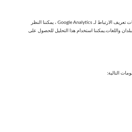
نحن نستخدم Google Analytics لتحليل نشاط المستخدمين من أجل تحسين الموقع الإلكتروني.على سبيل المثال، باستخدام ملفات تعريف الارتباط لـ Google Analytics ، يمكننا النظر
لدان واللغات.يمكننا استخدام هذا التحليل للحصول على
مات التالية: