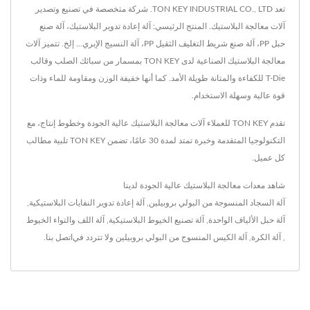
تعد TON KEY INDUSTRIAL CO., LTD. شركة متخصصة في تصنيع وتصدير
آلات معالجة البلاستيك. المنتج الرئيسي: آلة إعادة تدوير البلاستيك، آلة صنع
حبل PP، آلة صنع شريط التغليف الثقيل PP، آلة النسيج الإبري... إلخ. تتميز آلات
معالجة البلاستيك الصناعية لدى TON KEY بمسمار من سبائك الصلب وقالب
T-Die للكفاءة والمتانة طويلة الأمد. كما أنها خفيفة الوزن ومقاومة للماء وذات
قوة عالية وسهلة الاستخدام.
تقدم TON KEY للعملاء آلات معالجة البلاستيك عالية الجودة وخطوط إنتاج، مع
التكنولوجيا المتقدمة وخبرة تمتد لمدة 30 عامًا، تضمن TON KEY تلبية مطالب
كل عميل.
شاهد معدات معالجة البلاستيك عالية الجودة لدينا
آلة السجاد المنسوجة من البولي بروبيلين
,
آلة إعادة تدوير النفايات البلاستيكية
,
آلة حبل الألياف الواحدة
,
آلة تصنيع الخيوط البلاستيكية
,
آلة اللف والتواء الخيوط
,
آلة الكرة
,
آلة الكيس المنسوج من البولي بروبيلين
ولا تتردد في
اتصل بنا
.