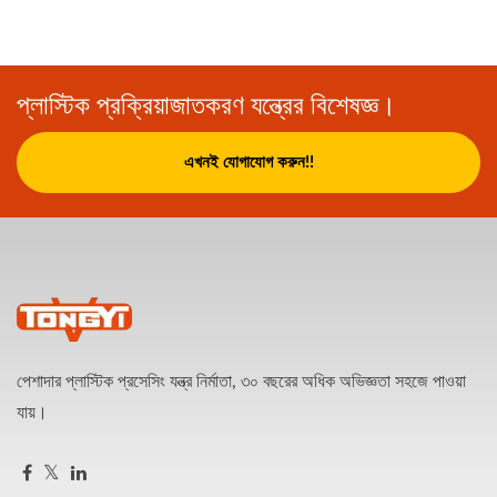
প্লাস্টিক প্রক্রিয়াজাতকরণ যন্ত্রের বিশেষজ্ঞ।
এখনই যোগাযোগ করুন!!
পেশাদার প্লাস্টিক প্রসেসিং যন্ত্র নির্মাতা, ৩০ বছরের অধিক অভিজ্ঞতা সহজে পাওয়া
যায়।