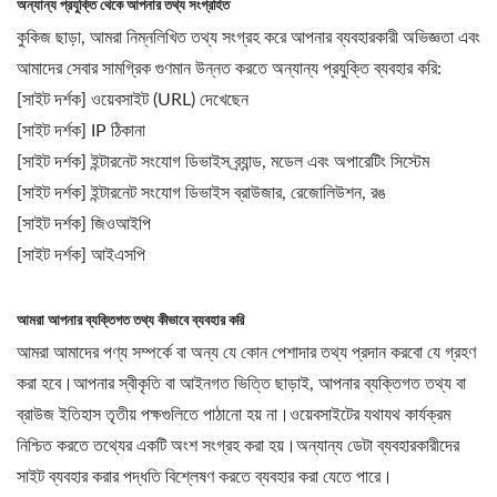
অন্যান্য প্রযুক্তি থেকে আপনার তথ্য সংগ্রহিত
কুকিজ ছাড়া, আমরা নিম্নলিখিত তথ্য সংগ্রহ করে আপনার ব্যবহারকারী অভিজ্ঞতা এবং
আমাদের সেবার সামগ্রিক গুণমান উন্নত করতে অন্যান্য প্রযুক্তি ব্যবহার করি:
[সাইট দর্শক] ওয়েবসাইট (URL) দেখেছেন
[সাইট দর্শক] IP ঠিকানা
[সাইট দর্শক] ইন্টারনেট সংযোগ ডিভাইস ব্র্যান্ড, মডেল এবং অপারেটিং সিস্টেম
[সাইট দর্শক] ইন্টারনেট সংযোগ ডিভাইস ব্রাউজার, রেজোলিউশন, রঙ
[সাইট দর্শক] জিওআইপি
[সাইট দর্শক] আইএসপি
আমরা আপনার ব্যক্তিগত তথ্য কীভাবে ব্যবহার করি
আমরা আমাদের পণ্য সম্পর্কে বা অন্য যে কোন পেশাদার তথ্য প্রদান করবো যে গ্রহণ
করা হবে।আপনার স্বীকৃতি বা আইনগত ভিত্তি ছাড়াই, আপনার ব্যক্তিগত তথ্য বা
ব্রাউজ ইতিহাস তৃতীয় পক্ষগুলিতে পাঠানো হয় না।ওয়েবসাইটের যথাযথ কার্যক্রম
নিশ্চিত করতে তথ্যের একটি অংশ সংগ্রহ করা হয়।অন্যান্য ডেটা ব্যবহারকারীদের
সাইট ব্যবহার করার পদ্ধতি বিশ্লেষণ করতে ব্যবহার করা যেতে পারে।