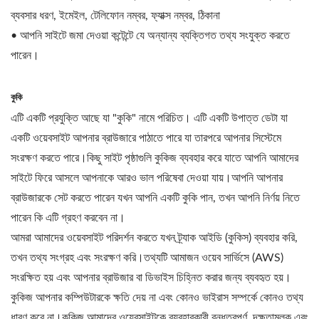
ব্যবসার ধরণ, ইমেইল, টেলিফোন নম্বর, ফ্যাক্স নম্বর, ঠিকানা
• আপনি সাইটে জমা দেওয়া কন্টেন্টে যে অন্যান্য ব্যক্তিগত তথ্য সংযুক্ত করতে
পারেন।
কুকি
এটি একটি প্রযুক্তি আছে যা "কুকি" নামে পরিচিত। এটি একটি উপাত্ত ডেটা যা
একটি ওয়েবসাইট আপনার ব্রাউজারে পাঠাতে পারে যা তারপরে আপনার সিস্টেমে
সংরক্ষণ করতে পারে।কিছু সাইট পৃষ্ঠাগুলি কুকিজ ব্যবহার করে যাতে আপনি আমাদের
সাইটে ফিরে আসলে আপনাকে আরও ভাল পরিষেবা দেওয়া যায়।আপনি আপনার
ব্রাউজারকে সেট করতে পারেন যখন আপনি একটি কুকি পান, তখন আপনি নির্ণয় নিতে
পারেন কি এটি গ্রহণ করবেন না।
আমরা আমাদের ওয়েবসাইট পরিদর্শন করতে যখন ট্র্যাক আইডি (কুকিস) ব্যবহার করি,
তখন তথ্য সংগ্রহ এবং সংরক্ষণ করি।তথ্যটি আমাজন ওয়েব সার্ভিসে (AWS)
সংরক্ষিত হয় এবং আপনার ব্রাউজার বা ডিভাইস চিহ্নিত করার জন্য ব্যবহৃত হয়।
কুকিজ আপনার কম্পিউটারকে ক্ষতি দেয় না এবং কোনও ভাইরাস সম্পর্কে কোনও তথ্য
ধারণ করে না।কুকিজ আমাদের ওয়েবসাইটকে ব্যবহারকারী বন্ধুত্বপূর্ণ, দক্ষতামূলক এবং