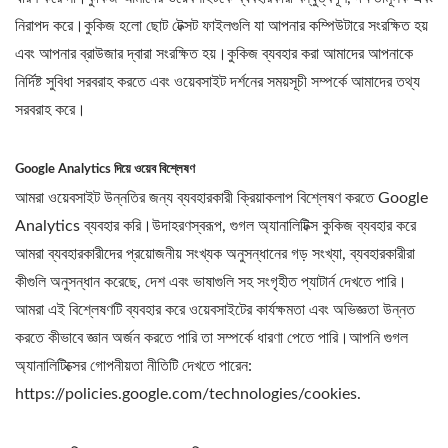
নিরাপদ করে।কুকিজ হলো ছোট টেক্সট ফাইলগুলি যা আপনার কম্পিউটারে সংরক্ষিত হয়
এবং আপনার ব্রাউজার দ্বারা সংরক্ষিত হয়।কুকিজ ব্যবহার করা আমাদের আপনাকে
নির্দিষ্ট সুবিধা সরবরাহ করতে এবং ওয়েবসাইট দর্শনের সময়সূচী সম্পর্কে আমাদের তথ্য
সরবরাহ করে।
Google Analytics দিয়ে ওয়েব বিশ্লেষণ
আমরা ওয়েবসাইট উন্নতির জন্য ব্যবহারকারী ক্রিয়াকলাপ বিশ্লেষণ করতে Google
Analytics ব্যবহার করি।উদাহরণস্বরূপ, গুগল অ্যানালিটিক্স কুকিজ ব্যবহার করে
আমরা ব্যবহারকারীদের প্রয়োজনীয় সংখ্যক অনুসন্ধানের গড় সংখ্যা, ব্যবহারকারীরা
কীগুলি অনুসন্ধান করেছে, দেশ এবং ভাষাগুলি সহ সংগৃহীত প্যাটার্ন দেখতে পারি।
আমরা এই বিশ্লেষণটি ব্যবহার করে ওয়েবসাইটের কার্যক্ষমতা এবং অভিজ্ঞতা উন্নত
করতে কীভাবে জ্ঞান অর্জন করতে পারি তা সম্পর্কে ধারণা পেতে পারি।আপনি গুগল
অ্যানালিটিক্সের গোপনীয়তা নীতিটি দেখতে পারেন:
https://policies.google.com/technologies/cookies.