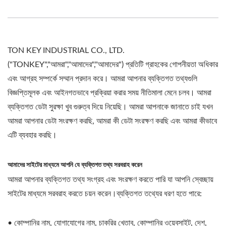
TON KEY INDUSTRIAL CO., LTD.
("TONKEY","আমরা","আমাদের","আমাদের") প্রতিটি গ্রাহকের গোপনীয়তা অধিকার
এবং আগ্রহ সম্পর্কে সম্মান প্রদান করে। আমরা আপনার ব্যক্তিগত তথ্যগুলি
বিজ্ঞপ্তিমূলক এবং আইনগতভাবে প্রক্রিয়া করার সময় নীতিমালা মেনে চলব। আমরা
ব্যক্তিগত ডেটা সুরক্ষা খুব গুরুত্ব দিয়ে নিয়েছি। আমরা আপনাকে জানাতে চাই যখন
আমরা আপনার ডেটা সংরক্ষণ করছি, আমরা কী ডেটা সংরক্ষণ করছি এবং আমরা কীভাবে
এটি ব্যবহার করছি।
আমাদের সাইটের মাধ্যমে আপনি যে ব্যক্তিগত তথ্য সরবরাহ করেন
আমরা আপনার ব্যক্তিগত তথ্য সংগ্রহ এবং সংরক্ষণ করতে পারি যা আপনি স্বেচ্ছায়
সাইটের মাধ্যমে সরবরাহ করতে চয়ন করেন।ব্যক্তিগত তথ্যের ধরণ হতে পারে:
• কোম্পানির নাম, যোগাযোগের নাম, চাকরির খেতাব, কোম্পানির ওয়েবসাইট, দেশ,