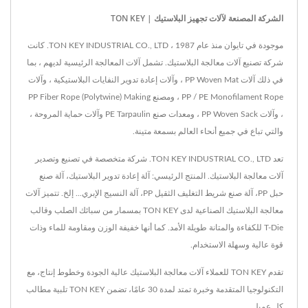
الشركة المصنعة لآلات تجهيز البلاستيك | TON KEY
موجودة في تايوان منذ عام 1987 ، TON KEY INDUSTRIAL CO., LTD. كانت
شركة تصنيع آلات معالجة البلاستيك. تشمل آلات المعالجة الرئيسية لديهم ، بما
في ذلك آلات PP Woven Mat ، وآلات إعادة تدوير النفايات البلاستيكية ، وآلات
PP / PE Monofilament Rope ، ومصنع PP Fiber Rope (Polytwine) Making
، وآلات PP Woven Sack ، ومعدات صنع PE Tarpaulin وآلات حماية المروحة ،
والتي تباع في جميع أنحاء العالم بسمعة متينة.
تعد TON KEY INDUSTRIAL CO., LTD. شركة متخصصة في تصنيع وتصدير
آلات معالجة البلاستيك. المنتج الرئيسي: آلة إعادة تدوير البلاستيك، آلة صنع
حبل PP، آلة صنع شريط التغليف الثقيل PP، آلة النسيج الإبري... إلخ. تتميز آلات
معالجة البلاستيك الصناعية لدى TON KEY بمسمار من سبائك الصلب وقالب
T-Die للكفاءة والمتانة طويلة الأمد. كما أنها خفيفة الوزن ومقاومة للماء وذات
قوة عالية وسهلة الاستخدام.
تقدم TON KEY للعملاء آلات معالجة البلاستيك عالية الجودة وخطوط إنتاج، مع
التكنولوجيا المتقدمة وخبرة تمتد لمدة 30 عامًا، تضمن TON KEY تلبية مطالب
كل عميل.