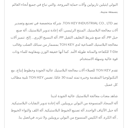
البولي ايثيلين تاربولين وآلات حماية المروحة، والتي تباع في جميع أنحاء العالم
بسمعة متينة.
تعد TON KEY INDUSTRIAL CO., LTD. شركة متخصصة في تصنيع وتصدير
آلات معالجة البلاستيك. المنتج الرئيسي: آلة إعادة تدوير البلاستيك، آلة صنع
حبل PP، آلة صنع شريط التغليف الثقيل PP، آلة النسيج الإبري... إلخ. تتميز آلات
معالجة البلاستيك الصناعية لدى TON KEY بمسمار من سبائك الصلب وقالب
T-Die للكفاءة والمتانة طويلة الأمد. كما أنها خفيفة الوزن ومقاومة للماء وذات
قوة عالية وسهلة الاستخدام.
تقدم TON KEY للعملاء آلات معالجة البلاستيك عالية الجودة وخطوط إنتاج، مع
التكنولوجيا المتقدمة وخبرة تمتد لمدة 30 عامًا، تضمن TON KEY تلبية مطالب
كل عميل.
شاهد معدات معالجة البلاستيك عالية الجودة لدينا
آلة السجاد المنسوجة من البولي بروبيلين
,
آلة إعادة تدوير النفايات البلاستيكية
,
آلة حبل الألياف الواحدة
,
آلة تصنيع الخيوط البلاستيكية
,
آلة اللف والتواء الخيوط
,
آلة الكرة
,
آلة الكيس المنسوج من البولي بروبيلين
ولا تتردد في
اتصل بنا
.