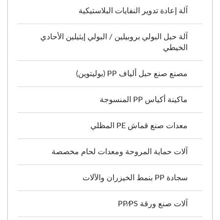
آلة إعادة تدوير النفايات البلاستيكية
آلة حبل البولي بروبيلين / البولي إيثيلين الأحادي
الخيطي
مصنع صنع حبل ألياف PP (بوليتوين)
ماكينة أكياس PP المنسوجة
معدات صنع قماش PE المظلي
آلات حماية المروحة ومعدات لحام مخصصة
سجادة PP بنمط الخيزران والآلات
آلات صنع ورقة PP⁄PS