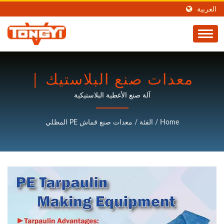
العربية
معدات صنع البلاستيك |
مصنع آلات معالجة
آلة صنع الأغطية البلاستيكية
البلاستيك | TON KEY
Home
/
الفئة
/
معدات صنع قماش PE المظلي