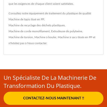
que les exigences de chaque client soient satisfaites.
Consultez notre équipement de traitement du plastique de qualité
Machine de tapis tissé en PP
,
Machine de recyclage des déchets plastiques
,
Machine de corde monofilament
,
Extrudeuse de polytwine
,
Machine de torsion
,
Machine à bouler
,
Machine à sacs tissés en PP
et
n'hésitez pas à
Nous contacter
.
Un Spécialiste De La Machinerie De
Transformation Du Plastique.
CONTACTEZ-NOUS MAINTENANT !!