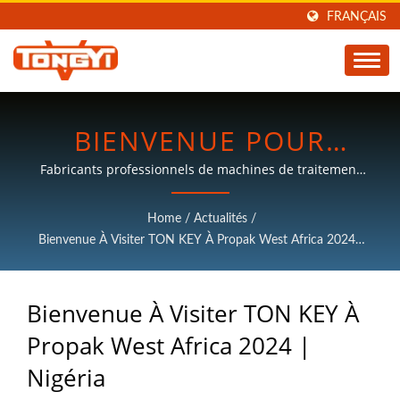
FRANÇAIS
BIENVENUE POUR
VISITER TON KEY À
Fabricants professionnels de machines de traitement
du plastique, avec plus de 30 ans d'expérience.
PROPAK AFRIQUE DE
Home
/
Actualités
/
L'OUEST 2024 |
Bienvenue À Visiter TON KEY À Propak West Africa 2024 |
Nigéria
NIGÉRIA | FABRICANT
Bienvenue À Visiter TON KEY À
DE MACHINES DE
Propak West Africa 2024 |
TRANSFORMATION
Nigéria
PLASTIQUE | TON KEY