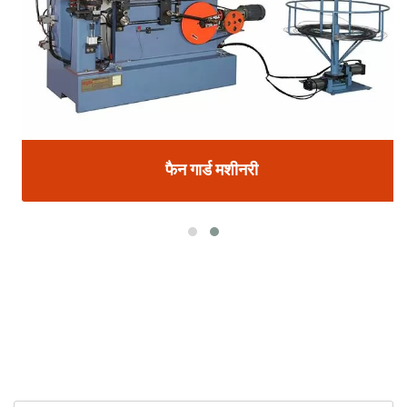
फैन गार्ड मशीनरी