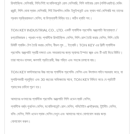
রিসাইক্লিং মেশিনারি, পিপি/পিই মনোফিলামেন্ট রোপ মেশিনারি, পিপি ফাইবার রোপ (পলিটওয়াইন) মেকিং
প্ল্যান্ট, পিপি বোনা স্যাক মেশিনারি, পিই টারপলিন মেকিং ইকুইপমেন্ট এবং ফ্যান গার্ড মেশিনারি সহ তাদের
প্রধান প্রক্রিয়াকরণ মেশিন, যা বিশ্বব্যাপী বিক্রি হয়। কঠিন খ্যাতি সহ।
TON KEY INDUSTRIAL CO., LTD. একটি প্লাস্টিক প্রসেসিং যন্ত্রপাতি উদ্যোক্তা /
রপ্তানিকারক। প্রধান পণ্য: প্লাস্টিক রিসাইক্লিং মেশিন, পিপি রোপ তৈরি করার মেশিন, পিপি হেভি
ডিউটি প্যাকিং টেপ তৈরি করার মেশিন, নীডল লুম ... ইত্যাদি। TON KEY এর শিল্পী প্লাস্টিক
প্রসেসিং যন্ত্রপাতি স্থায়ী দক্ষতা এবং সময়কালের জন্য অ্যালয় ইস্পাত স্ক্রু এবং টি-ডাই দিয়ে নির্মিত।
তারা সাথেও হালকা, জলপাই প্রতিরোধী, উচ্চ শক্তি এবং সহজে চালানো যায়।
TON KEY কাস্টমারদের উচ্চ মানের প্লাস্টিক প্রসেসিং মেশিন এবং উৎপাদন লাইন সরবরাহ করে, যা
সুপারিশকারী প্রযুক্তি এবং 30 বছরের অভিজ্ঞতার সাথে, TON KEY নিশ্চিত করে যে প্রতিটি
গ্রাহকের চাহিদা পূরণ হয়।
আমাদের গুণমানের প্লাস্টিক প্রসেসিং যন্ত্রপাতি
পিপি ওভেন ম্যাট মেশিন
,
প্লাস্টিক বর্জ্য পুনর্চলন মেশিন
,
মনোফিলামেন্ট রোপ মেশিন
,
পলিটোইন এক্সট্রুডার
,
টুইস্টিং মেশিন
,
বলিং মেশিন
,
পিপি ওভেন স্যাক মেশিন
দেখুন এবং আমাদের সাথে যোগাযোগ করার জন্য
যোগাযোগ করুন
।