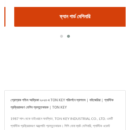
ফ্যান গার্ড মেশিনারি
প্রোপ্যাক পশ্চিম আফ্রিকা ২০২৩ এ TON KEY পরিদর্শনে স্বাগতম | নাইজেরিয়া | প্লাস্টিক
প্রক্রিয়াকরণ মেশিন প্রস্তুতকারক | TON KEY
1987 সাল থেকে তাইওয়ানে অবস্থিত, TON KEY INDUSTRIAL CO., LTD. একটি
প্লাস্টিক প্রক্রিয়াকরণ যন্ত্রপাতি প্রস্তুতকারক। পিপি বোনা ম্যাট মেশিনারি, প্লাস্টিক ওয়েস্ট