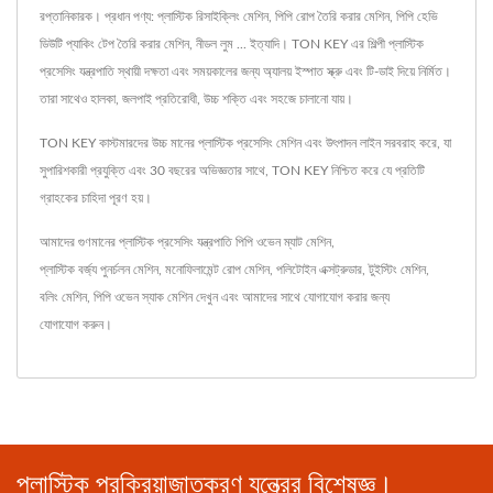
রপ্তানিকারক। প্রধান পণ্য: প্লাস্টিক রিসাইক্লিং মেশিন, পিপি রোপ তৈরি করার মেশিন, পিপি হেভি
ডিউটি প্যাকিং টেপ তৈরি করার মেশিন, নীডল লুম ... ইত্যাদি। TON KEY এর শিল্পী প্লাস্টিক
প্রসেসিং যন্ত্রপাতি স্থায়ী দক্ষতা এবং সময়কালের জন্য অ্যালয় ইস্পাত স্ক্রু এবং টি-ডাই দিয়ে নির্মিত।
তারা সাথেও হালকা, জলপাই প্রতিরোধী, উচ্চ শক্তি এবং সহজে চালানো যায়।
TON KEY কাস্টমারদের উচ্চ মানের প্লাস্টিক প্রসেসিং মেশিন এবং উৎপাদন লাইন সরবরাহ করে, যা
সুপারিশকারী প্রযুক্তি এবং 30 বছরের অভিজ্ঞতার সাথে, TON KEY নিশ্চিত করে যে প্রতিটি
গ্রাহকের চাহিদা পূরণ হয়।
আমাদের গুণমানের প্লাস্টিক প্রসেসিং যন্ত্রপাতি
পিপি ওভেন ম্যাট মেশিন
,
প্লাস্টিক বর্জ্য পুনর্চলন মেশিন
,
মনোফিলামেন্ট রোপ মেশিন
,
পলিটোইন এক্সট্রুডার
,
টুইস্টিং মেশিন
,
বলিং মেশিন
,
পিপি ওভেন স্যাক মেশিন
দেখুন এবং আমাদের সাথে যোগাযোগ করার জন্য
যোগাযোগ করুন
।
প্লাস্টিক প্রক্রিয়াজাতকরণ যন্ত্রের বিশেষজ্ঞ।