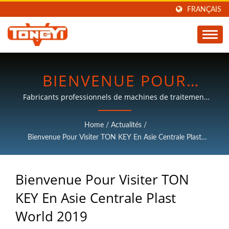
FRANÇAIS
BIENVENUE POUR
VISITER TON KEY EN
Fabricants professionnels de machines de traitement
du plastique, avec plus de 30 ans d'expérience.
ASIE CENTRALE PLAST
Home
/
Actualités
/
WORLD 2019 |
Bienvenue Pour Visiter TON KEY En Asie Centrale Plast
World 2019
FABRICANT DE
Bienvenue Pour Visiter TON
MACHINES DE
KEY En Asie Centrale Plast
TRAITEMENT DU
World 2019
PLASTIQUE | TON KEY