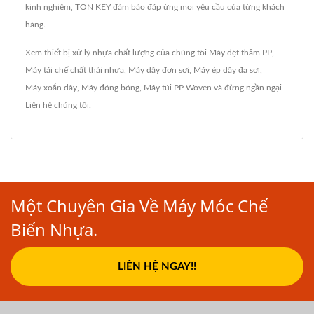
kinh nghiệm, TON KEY đảm bảo đáp ứng mọi yêu cầu của từng khách
hàng.
Xem thiết bị xử lý nhựa chất lượng của chúng tôi
Máy dệt thảm PP
,
Máy tái chế chất thải nhựa
,
Máy dây đơn sợi
,
Máy ép dây đa sợi
,
Máy xoắn dây
,
Máy đóng bóng
,
Máy túi PP Woven
và đừng ngần ngại
Liên hệ chúng tôi
.
Một Chuyên Gia Về Máy Móc Chế
Biến Nhựa.
LIÊN HỆ NGAY!!