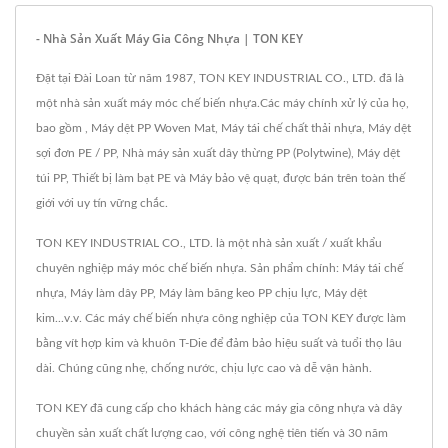
- Nhà Sản Xuất Máy Gia Công Nhựa | TON KEY
Đặt tại Đài Loan từ năm 1987, TON KEY INDUSTRIAL CO., LTD. đã là
một nhà sản xuất máy móc chế biến nhựa.Các máy chính xử lý của họ,
bao gồm , Máy dệt PP Woven Mat, Máy tái chế chất thải nhựa, Máy dệt
sợi đơn PE / PP, Nhà máy sản xuất dây thừng PP (Polytwine), Máy dệt
túi PP, Thiết bị làm bạt PE và Máy bảo vệ quạt, được bán trên toàn thế
giới với uy tín vững chắc.
TON KEY INDUSTRIAL CO., LTD. là một nhà sản xuất / xuất khẩu
chuyên nghiệp máy móc chế biến nhựa. Sản phẩm chính: Máy tái chế
nhựa, Máy làm dây PP, Máy làm băng keo PP chịu lực, Máy dệt
kim...v.v. Các máy chế biến nhựa công nghiệp của TON KEY được làm
bằng vít hợp kim và khuôn T-Die để đảm bảo hiệu suất và tuổi thọ lâu
dài. Chúng cũng nhẹ, chống nước, chịu lực cao và dễ vận hành.
TON KEY đã cung cấp cho khách hàng các máy gia công nhựa và dây
chuyền sản xuất chất lượng cao, với công nghệ tiên tiến và 30 năm