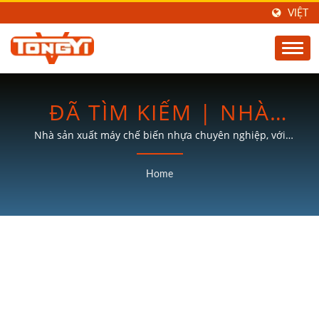
VIỆT
ĐÃ TÌM KIẾM | NHÀ
SẢN XUẤT MÁY CHẾ
Nhà sản xuất máy chế biến nhựa chuyên nghiệp, với
hơn 30 năm kinh nghiệm.
BIẾN NHỰA | TON KEY
Home