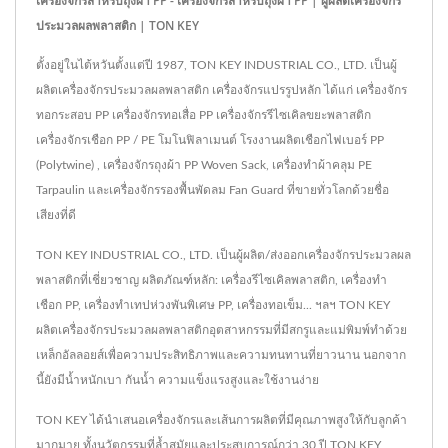
เครื่องจักรสำหรับถุงผ้า PP - เครื่องจักรสำหรับถุงผ้า PP | ผู้ผลิตเครื่องจักร
ประมวลผลพลาสติก | TON KEY
ตั้งอยู่ในไต้หวันตั้งแต่ปี 1987, TON KEY INDUSTRIAL CO., LTD. เป็นผู้
ผลิตเครื่องจักรประมวลผลพลาสติก เครื่องจักรแปรรูปหลัก ได้แก่ เครื่องจักร
ทอกระสอบ PP เครื่องจักรทอเสื่อ PP เครื่องจักรรีไซเคิลขยะพลาสติก
เครื่องจักรเชือก PP / PE โมโนฟิลาเมนต์ โรงงานผลิตเชือกไฟเบอร์ PP
(Polytwine) , เครื่องจักรถุงผ้า PP Woven Sack, เครื่องทำผ้าคลุม PE
Tarpaulin และเครื่องจักรรองพื้นพัดลม Fan Guard ที่ขายทั่วโลกด้วยชื่อ
เสียงที่ดี
TON KEY INDUSTRIAL CO., LTD. เป็นผู้ผลิต/ส่งออกเครื่องจักรประมวลผล
พลาสติกที่เชี่ยวชาญ ผลิตภัณฑ์หลัก: เครื่องรีไซเคิลพลาสติก, เครื่องทำ
เชือก PP, เครื่องทำเทปห่วงพันพิเศษ PP, เครื่องทอเข็ม... ฯลฯ TON KEY
ผลิตเครื่องจักรประมวลผลพลาสติกอุตสาหกรรมที่มีสกรูและแม่พิมพ์ทำด้วย
เหล็กอัลลอยส์เพื่อความประสิทธิภาพและความทนทานที่ยาวนาน นอกจาก
นี้ยังมีน้ำหนักเบา กันน้ำ ความแข็งแรงสูงและใช้งานง่าย
TON KEY ได้นำเสนอเครื่องจักรและเส้นการผลิตที่มีคุณภาพสูงให้กับลูกค้า
มากมาย ทั้งนวัตกรรมที่ล้ำสมัยและประสบการณ์กว่า 30 ปี TON KEY