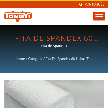
PORTUGUÊS
FITA DE SPANDEX 60
LINHA/FITA |
Fita de Spandex
FABRICANTE DE
Home
/
Categoria
/
Fita De Spandex 60 Linhas/fita
MÁQUINAS DE
PROCESSAMENTO DE
PLÁSTICO | TON KEY